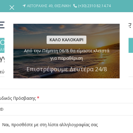
ΑΕΤΟΡΑΧΗΣ 49, ΘΕΣ/ΝΙΚΗ
(+30) 2310 82.14.74
ΚΑΛΟ ΚΑΛΟΚΑΙΡΙ
Ο λογαριασμός μου
ΑΡΧΙΚΗ
/
Ο λογαριασμός μου
Από την Πέμπτη 06/8 θα είμαστε κλειστά
γγραφή
για παραθέριση
Επιστρέφουμε Δευτέρα 24/8
*
ιεύθυνση email
*
ωδικός Πρόσβασης
Ναι, προσθέστε με στη λίστα αλληλογραφίας σας