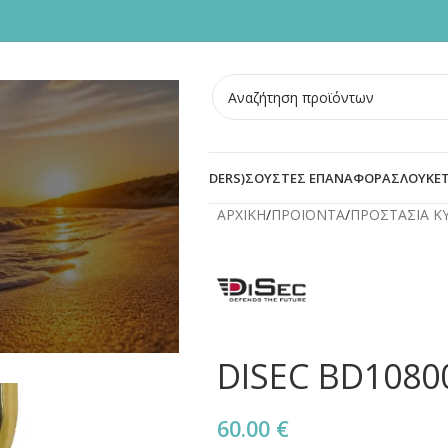
ΣΜΕΝΕΣ ΠΟΡΤΕΣ
BLOG
ΟΙ
ΠΡΟΣΤΑΣΙΑ ΚΥΛΙΝΔΡΟΥ (DEFENDERS)
ΣΟΥΣΤΕΣ ΕΠΑΝΑΦΟΡΑΣ
ΛΟΥΚΕΤ
ΑΡΧΙΚΗ
/
ΠΡΟΪΟΝΤΑ
/
ΠΡΟΣΤΑΣΙΑ Κ
DISEC BD1080
60.00
€