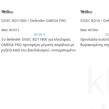
DISEC BD11800 / Defender OMEGA PRO
DISEC BD16 / De
SKU:
401017
SKU:
401002
65.00
€
22
Το defender DISEC BD11800 για κλειδαριές
Προστασία κυλίνδ
OMEGA PRO προσφέρει μέγιστη ασφάλεια με
θωρακισμένης πόρ
ροζέτα κατά του βανδαλισμού, ενσωματωμένο
μαγγάνιο και κομψό φινίρισμα.
k