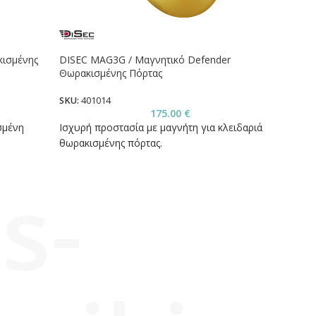
κισμένης
DISEC MAG3G / Μαγνητικό Defender
DISEC
Θωρακισμένης Πόρτας
Θωρακ
SKU:
401014
SKU:
4
175.00
€
σμένη
Ισχυρή προστασία με μαγνήτη για κλειδαριά
Μαγνη
θωρακισμένης πόρτας.
θωρακ
s-