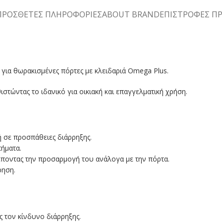
ΠΡΌΣΘΕΤΕΣ ΠΛΗΡΟΦΟΡΊΕΣ
ABOUT BRAND
ΕΠΙΣΤΡΟΦΕΣ Π
 για θωρακισμένες πόρτες με κλειδαριά Omega Plus.
τώντας το ιδανικό για οικιακή και επαγγελματική χρήση.
 σε προσπάθειες διάρρηξης.
πήματα.
ρέποντας την προσαρμογή του ανάλογα με την πόρτα.
ρηση.
ς τον κίνδυνο διάρρηξης.