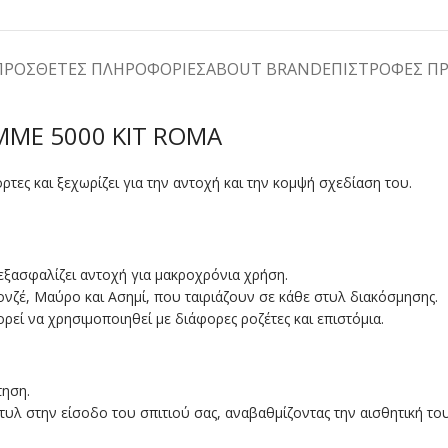
ΠΡΌΣΘΕΤΕΣ ΠΛΗΡΟΦΟΡΊΕΣ
ABOUT BRAND
ΕΠΙΣΤΡΟΦΕΣ Π
MME 5000 KIT ROMA
τες και ξεχωρίζει για την αντοχή και την κομψή σχεδίαση του.
εξασφαλίζει αντοχή για μακροχρόνια χρήση.
ονζέ, Μαύρο και Ασημί, που ταιριάζουν σε κάθε στυλ διακόσμησης.
ορεί να χρησιμοποιηθεί με διάφορες ροζέτες και επιστόμια.
τηση.
τυλ στην είσοδο του σπιτιού σας, αναβαθμίζοντας την αισθητική το