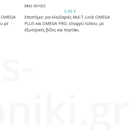
Πόρτ
SKU:
001023
5.00
€
SKU:
0
ck OMEGA
Επιστόμιο για κλειδαριές Mul-T-Lock OMEGA
Εξωτε
υ με
PLUS και OMEGA PRO, ελαφρύ τύπου, με
πόρτε
εξωτερικές βίδες και πορτάκι.
s-
niki.gr