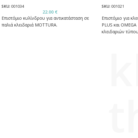
SKU:
001034
SKU:
001021
22.00
€
Επιστόμιο κυλίνδρου για αντικατάσταση σε
Επιστόμιο για κλ
παλιά κλειδαριά MOTTURA.
PLUS και OMEGA 
κλειδαριών τύπου
k
t