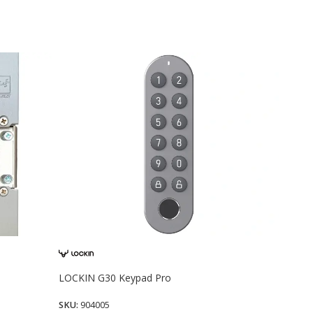
LOCKIN G30 Keypad Pro
OPERA
Κλειδ
SKU:
904005