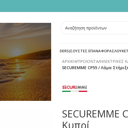
ΣΜΕΝΕΣ ΠΟΡΤΕΣ
BLOG
ΟΙ
ΠΡΟΣΤΑΣΙΑ ΚΥΛΙΝΔΡΟΥ (DEFENDERS)
ΣΟΥΣΤΕΣ ΕΠΑΝΑΦΟΡΑΣ
ΛΟΥΚΕΤ
ΑΡΧΙΚΗ
/
ΠΡΟΪΟΝΤΑ
/
ΗΛΕΚΤΡΙΚΕΣ ΚΛ
SECUREMME CP55 / Λάμα Στήριξ
SECUREMME CP
Κυπρί