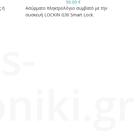
50.00
€
SKU:
1
ς ή
Ασύρματο πληκτρολόγιο συμβατό με την
Χωνευ
συσκευή LOCKIN G30 Smart Lock.
κλειδ
s-
niki.gr