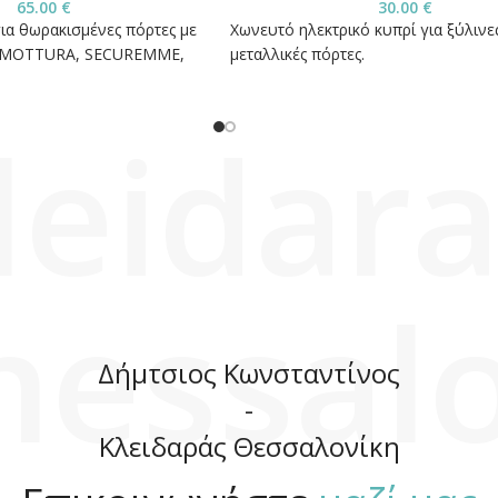
65.00
€
30.00
€
για θωρακισμένες πόρτες με
Χωνευτό ηλεκτρικό κυπρί για ξύλινε
A, MOTTURA, SECUREMME,
μεταλλικές πόρτες.
leidara
hessalo
Δήμτσιος Κωνσταντίνος
-
Κλειδαράς Θεσσαλονίκη