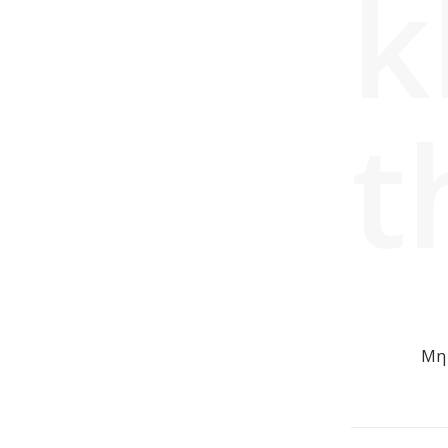
k
t
Μη 