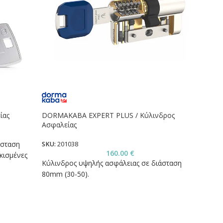
IFAM 
ίας
DORMAKABA EXPERT PLUS / Κύλινδρος
Ασφαλείας
SKU:
2
άσταση
SKU:
201038
Κύλιν
160.00
€
κισμένες
περιο
Κύλινδρος υψηλής ασφάλειας σε διάσταση
80mm (30-50).