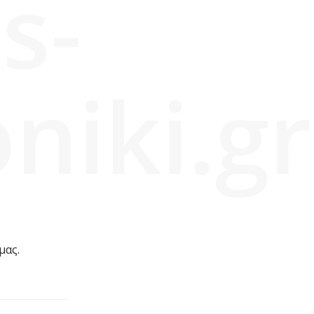
s-
niki.gr
μας.