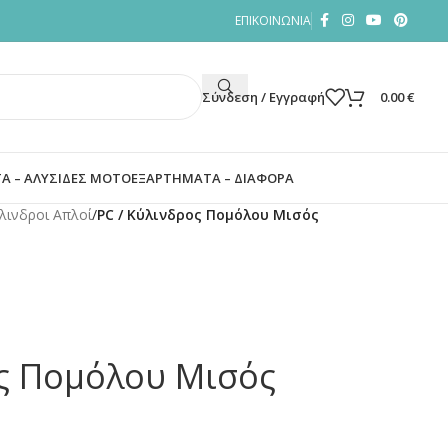
ΕΠΙΚΟΙΝΩΝΙΑ
Σύνδεση / Εγγραφή
0.00
€
Α – ΑΛΥΣΙΔΕΣ ΜΟΤΟ
ΕΞΑΡΤΗΜΑΤΑ – ΔΙΑΦΟΡΑ
λινδροι Απλοί
/
PC / Κύλινδρος Πομόλου Μισός
ος Πομόλου Μισός