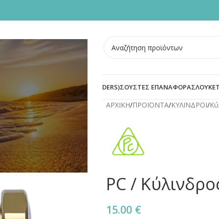
ΣΜΕΝΕΣ ΠΟΡΤΕΣ
BLOG
ΟΙ
ΠΡΟΣΤΑΣΙΑ ΚΥΛΙΝΔΡΟΥ (DEFENDERS)
ΣΟΥΣΤΕΣ ΕΠΑΝΑΦΟΡΑΣ
ΛΟΥΚΕΤ
ΑΡΧΙΚΗ
/
ΠΡΟΪΟΝΤΑ
/
ΚΥΛΙΝΔΡΟΙ
/
Κύ
PC / Κύλινδρ
15.00
€