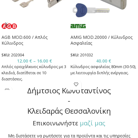
AGB MOD.600 / Απλός
AMIG MOD.20000 / Κύλινδρος
Κύλινδρος
Ασφαλείας
SKU:
202004
SKU:
201032
12.00
€
–
16.00
€
40.00
€
Απλός ορειχάλκινος κύλινδρος με 3
Κύλινδρος ασφαλείας 80mm (30-50),
κλειδιά, διατίθεται σε 10
με λειτουργία διπλής ενέργειας.
διαστάσεις.
Δήμτσιος Κωνσταντίνος
-
Κλειδαράς Θεσσαλονίκη
Επικοινωνήστε
μαζί μας
Μη διστάσετε να ρωτήσετε για τα προϊόντα και τις υπηρεσίες