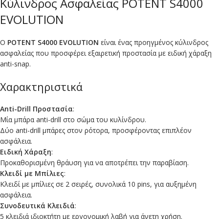
Κύλινδρος Ασφαλείας POTENT S4000
EVOLUTION
Ο
POTENT S4000 EVOLUTION
είναι ένας προηγμένος κύλινδρος
ασφαλείας που προσφέρει εξαιρετική προστασία με ειδική χάραξη
anti-snap.
Χαρακτηριστικά
Anti-Drill Προστασία
:
Μία μπάρα anti-drill στο σώμα του κυλίνδρου.
Δύο anti-drill μπάρες στον ρότορα, προσφέροντας επιπλέον
ασφάλεια.
Ειδική Χάραξη
:
Προκαθορισμένη θράυση για να αποτρέπει την παραβίαση.
Κλειδί με Μπίλιες
:
Κλειδί με μπίλιες σε 2 σειρές, συνολικά 10 pins, για αυξημένη
ασφάλεια.
Συνοδευτικά Κλειδιά
:
5 κλειδιά ιδιοκτήτη με εργονομική λαβή για άνετη χρήση.