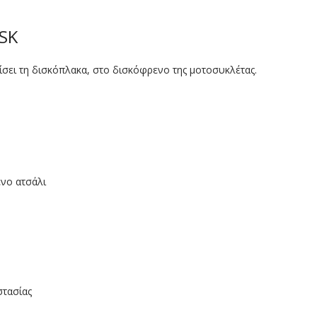
SK
σει τη δισκόπλακα, στο δισκόφρενο της μοτοσυκλέτας.
ένο ατσάλι
στασίας