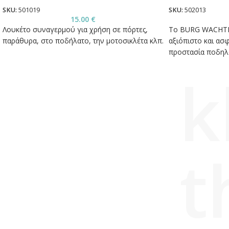
SKU:
501019
SKU:
502013
15.00
€
Λουκέτο συναγερμού για χρήση σε πόρτες,
Το BURG WACHTER 
παράθυρα, στο ποδήλατο, την μοτοσικλέτα κλπ.
αξιόπιστο και ασφ
προστασία ποδηλ
αντικειμένων.
k
t