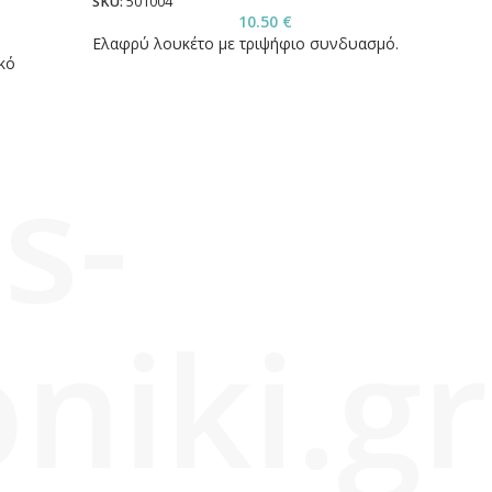
SKU:
501004
SKU:
5
10.50
€
Ελαφρύ λουκέτο με τριψήφιο συνδυασμό.
Λουκέ
κό
s-
niki.gr