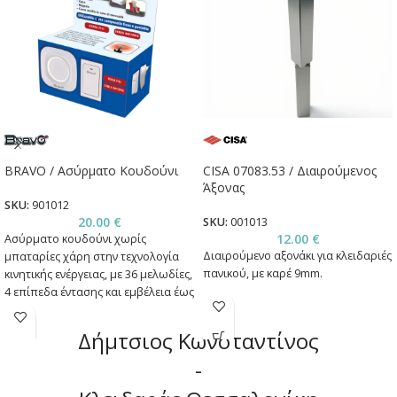
BRAVO / Ασύρματο Κουδούνι
CISA 07083.53 / Διαιρούμενος
Άξονας
SKU:
901012
20.00
€
SKU:
001013
12.00
€
Ασύρματο
κουδούνι
χωρίς
Διαιρούμενο αξονάκι για κλειδαριές
μπαταρίες
χάρη
στην
τεχνολογία
πανικού, με καρέ 9mm.
κινητικής
ενέργειας, με
36
μελωδίες,
4
επίπεδα
έντασης και
εμβέλεια
έως
100m.
Δήμτσιος Κωνσταντίνος
-