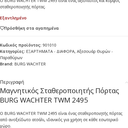
Ο BURG WACHTER TWM 2495 είναι ένας αξιόπιστος και κομψός
σταθεροποιητής πόρτας.
Εξαντλημένο
Πρόσθήκη στα αγαπημένα
Κωδικός προϊόντος:
901010
Κατηγορίες:
ΕΞΑΡΤΗΜΑΤΑ - ΔΙΑΦΟΡΑ
,
Αξεσουάρ Θυρών -
Παραθύρων
Brand:
BURG WACHTER
Περιγραφή
Μαγνητικός Σταθεροποιητής Πόρτας
BURG WACHTER TWM 2495
Ο BURG WACHTER TWM 2495 είναι ένας σταθεροποιητής πόρτας
από ανοξείδωτο ατσάλι, ιδανικός για χρήση σε κάθε εσωτερικό
χώρο.