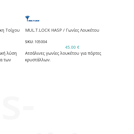
ήκη Τοίχου
MUL.T.LOCK HASP / Γωνίες Λουκέτου
SECUK
SKU:
105004
SKU:
1
45.00
€
ική λύση
Ατσάλινες γωνίες λουκέτου για πόρτες
Ασύρμ
ια των
κρυστάλλων.
αλγό
s-