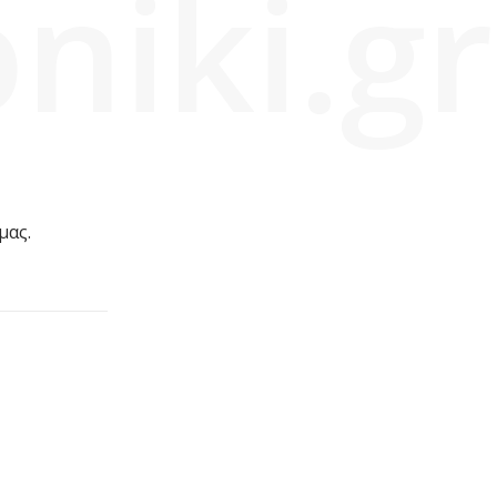
niki.gr
μας.