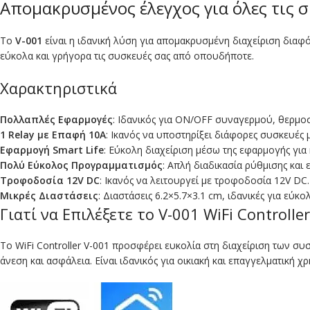
Απομακρυσμένος έλεγχος για όλες τις συ
Το
V-001
είναι η ιδανική λύση για απομακρυσμένη διαχείριση διαφ
εύκολα και γρήγορα τις συσκευές σας από οπουδήποτε.
Χαρακτηριστικά
Πολλαπλές Εφαρμογές
: Ιδανικός για ON/OFF συναγερμού, θερμ
1 Relay με Επαφή 10Α
: Ικανός να υποστηρίξει διάφορες συσκευές 
Εφαρμογή Smart Life
: Εύκολη διαχείριση μέσω της εφαρμογής για 
Πολύ Εύκολος Προγραμματισμός
: Απλή διαδικασία ρύθμισης και 
Τροφοδοσία 12V DC
: Ικανός να λειτουργεί με τροφοδοσία 12V DC.
Μικρές Διαστάσεις
: Διαστάσεις 6.2×5.7×3.1 cm, ιδανικές για εύ
Γιατί να Επιλέξετε το V-001 WiFi Controller
Το WiFi Controller V-001 προσφέρει ευκολία στη διαχείριση των 
άνεση και ασφάλεια. Είναι ιδανικός για οικιακή και επαγγελματική 