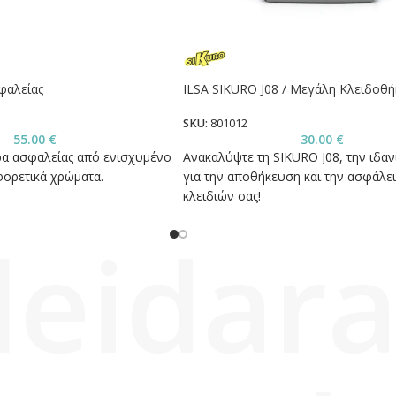
φαλείας
ILSA SIKURO J08 / Μεγάλη Κλειδοθ
SKU:
801012
55.00
€
30.00
€
α ασφαλείας από ενισχυμένο
Ανακαλύψτε τη SIKURO J08, την ιδαν
φορετικά χρώματα.
για την αποθήκευση και την ασφάλε
κλειδιών σας!
leidara