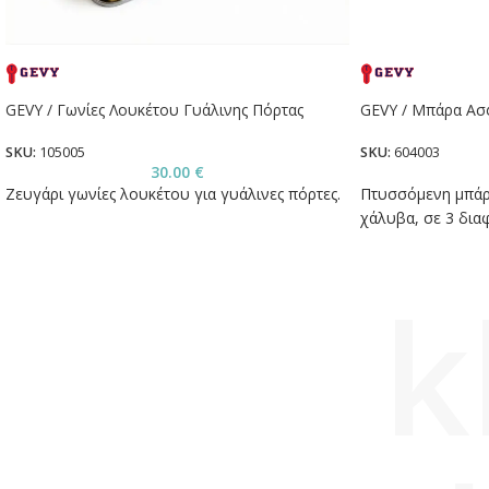
GEVY / Γωνίες Λουκέτου Γυάλινης Πόρτας
GEVY / Μπάρα Ασ
SKU:
105005
SKU:
604003
30.00
€
Ζευγάρι γωνίες λουκέτου για γυάλινες πόρτες.
Πτυσσόμενη μπάρ
χάλυβα, σε 3 δια
k