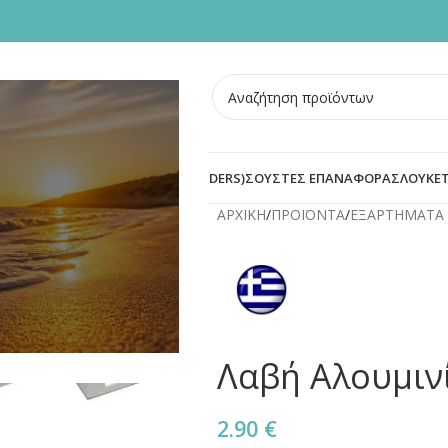
ΣΜΕΝΕΣ ΠΟΡΤΕΣ
BLOG
ΟΙ
ΠΡΟΣΤΑΣΙΑ ΚΥΛΙΝΔΡΟΥ (DEFENDERS)
ΣΟΥΣΤΕΣ ΕΠΑΝΑΦΟΡΑΣ
ΛΟΥΚΕΤ
ΑΡΧΙΚΗ
/
ΠΡΟΪΟΝΤΑ
/
ΕΞΑΡΤΗΜΑΤΑ 
Λαβή Αλουμιν
2.90
€