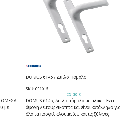
DOMUS 6145 / Διπλό Πόμολο
SECUR
SKU:
001016
SKU:
0
25.00
€
ck OMEGA
DOMUS 6145, διπλό πόμολο με πλάκα. Έχει
Επιστ
υ με
άψογη λειτουργικότητα και είναι κατάλληλο για
κυλίν
όλα τα προφίλ αλουμινίου και τις ξύλινες
πόρτες.