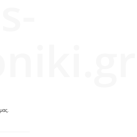
s-
niki.gr
μας.