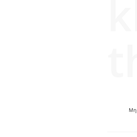
k
t
Μη 