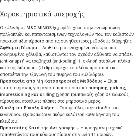
Χαρακτηριστικά υπεροχής
Ο κύλινδρος
M&C MINOS
ξεχωρίζει χάρη στην ενσωμάτωση
πολλαπλών και πατενταρισμένων τεχνολογιών που τον καθιστούν
πρακτικά αδιαπέραστο από τις συνηθέστερες μεθόδους διάρρηξης.
Άφθαρτη Γέφυρα
– Διαθέτει μια ενισχυμένη γέφυρα από
σκληρυμένο χάλυβα, καθιστώντας τον σχεδόν αδύνατο να σπάσει
(anti-snap) ή να τραβηχτεί (anti-pulling). Η σκληρή ατσάλινη πλάκα
κατά της διάτρησης (U clip) παρέχει επιπλέον προστασία και
αποτρέπει την εξαγωγή του πυρήνα του κυλίνδρου.
Προστασία από Μη Καταστροφικές Μεθόδους
– Είναι
πιστοποιημένος για μέγιστη προστασία από
bumping, picking,
impressioning και drilling
(χρήση τρυπανιού) χάρη σε ειδικούς
πίρους και ατσάλινες πλάκες στο μπροστινό μέρος.
Ομαλή και Εύκολη Χρήση
– Οι καμπύλες στην είσοδο του
κυλίνδρου εξασφαλίζουν ακόμα καλύτερη καθοδήγηση του
κλειδιού.
Προστασίας Κατά της Αντιγραφής
– Η προηγμένη τεχνική,
τοποθετώντας τους κύριους πίρους σε γωνία 11 μοιρών,