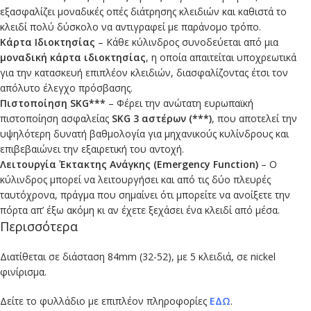
εξασφαλίζει μοναδικές οπές διάτρησης κλειδιών και καθιστά το
κλειδί πολύ δύσκολο να αντιγραφεί με παράνομο τρόπο.
Κάρτα Ιδιοκτησίας
– Κάθε κύλινδρος συνοδεύεται από μια
μοναδική κάρτα ιδιοκτησίας
, η οποία απαιτείται υποχρεωτικά
για την κατασκευή επιπλέον κλειδιών, διασφαλίζοντας έτσι τον
απόλυτο έλεγχο πρόσβασης.
Πιστοποίηση SKG***
– Φέρει την ανώτατη ευρωπαϊκή
πιστοποίηση ασφαλείας
SKG 3 αστέρων (***)
, που αποτελεί την
υψηλότερη δυνατή βαθμολογία για μηχανικούς κυλίνδρους και
επιβεβαιώνει την εξαιρετική του αντοχή.
Λειτουργία Έκτακτης Ανάγκης (Emergency Function)
– Ο
κύλινδρος μπορεί να λειτουργήσει και από τις δύο πλευρές
ταυτόχρονα, πράγμα που σημαίνει ότι μπορείτε να ανοίξετε την
πόρτα απ’ έξω ακόμη κι αν έχετε ξεχάσει ένα κλειδί από μέσα.
Περισσότερα
Διατίθεται σε διάσταση 84mm (32-52), με 5 κλειδιά, σε nickel
φινίρισμα.
Δείτε το φυλλάδιο με επιπλέον πληροφορίες
ΕΔΩ
.