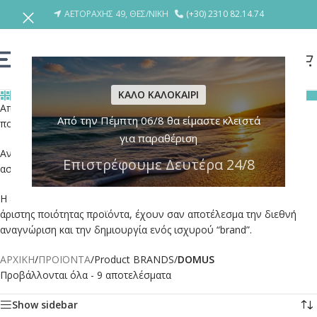
ΑΕΤΟΡΑΧΗΣ 49, ΘΕΣ/ΝΙΚΗ
(+30) 2310 82.14.74
ΚΑΛΟ ΚΑΛΟΚΑΙΡΙ
ΚΑΤΗΓΟΡΙΕΣ
Από το 1916, η κλειθροποιία DOMUS είναι το “κλειδί” για την
Από την Πέμπτη 06/8 θα είμαστε κλειστά
ποιότητα στις πόρτες του ελληνικού σπιτιού.
για παραθέριση
Αναμφισβήτητα είναι η κορυφαία ελληνική εταιρία στον χώρο της
Επιστρέφουμε Δευτέρα 24/8
ασφάλειας του κουφώματος.
Η εξαγωγική δραστηριότητα της εταιρείας σε συνδυασμό με τα
άριστης ποιότητας προϊόντα, έχουν σαν αποτέλεσμα την διεθνή
αναγνώριση και την δημιουργία ενός ισχυρού “brand”.
ΑΡΧΙΚΗ
/
ΠΡΟΪΟΝΤΑ
/
Product BRANDS
/
DOMUS
Προβάλλονται όλα - 9 αποτελέσματα
Show sidebar