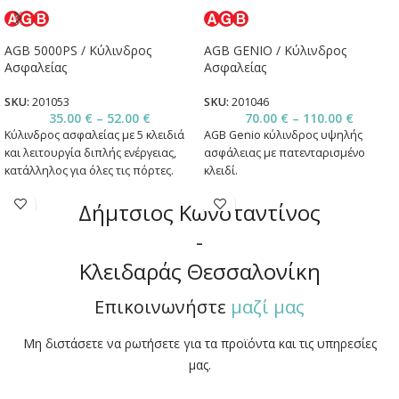
AGB 5000PS / Κύλινδρος
AGB GENIO / Κύλινδρος
Ασφαλείας
Ασφαλείας
SKU:
201053
SKU:
201046
35.00
€
–
52.00
€
70.00
€
–
110.00
€
Κύλινδρος ασφαλείας με 5 κλειδιά
AGB Genio κύλινδρος υψηλής
και λειτουργία διπλής ενέργειας,
ασφάλειας με πατενταρισμένο
κατάλληλος για όλες τις πόρτες.
κλειδί.
Δήμτσιος Κωνσταντίνος
-
Κλειδαράς Θεσσαλονίκη
Επικοινωνήστε
μαζί μας
Μη διστάσετε να ρωτήσετε για τα προϊόντα και τις υπηρεσίες
μας.