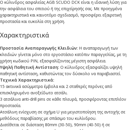
Ο κύλινδρος ασφαλείας AGB SCUDO DCK είναι η ιδανική λύση για
την ασφάλεια του σπιτιού ή της επιχείρησής σας. Με προηγμένα
χαρακτηριστικά και καινοτόμο σχεδιασμό, προσφέρει εξαιρετική
προστασία και ευκολία στη χρήση.
Χαρακτηριστικά
Προστασία Αναπαραγωγής Κλειδιών:
Η αναπαραγωγή των
κλειδιών γίνεται μόνο στο εργοστάσιο κατόπιν παραγγελίας, με τη
χρήση κωδικού PIN, εξασφαλίζοντας μέγιστη ασφάλεια.
Υψηλή Παθητική Αντίσταση:
Ο κύλινδρος εξασφαλίζει υψηλή
παθητική αντίσταση, καθιστώντας τον δύσκολο να παραβιαστεί.
Τεχνικά Χαρακτηριστικά:
15 ακτινικά ασύμμετρα έμβολα και 2 σταθερές περόνες από
επισκληρυμένο ανοξείδωτο ατσάλι.
3 ατσάλινα anti-drill pins σε κάθε πλευρά, προσφέροντας επιπλέον
προστασία.
Ατσάλινη ενίσχυση σε σχήμα U για μεγιστοποίηση της αντοχής σε
μεθόδους παραβίασης με σπάσιμο του κυλίνδρου.
Διατίθεται σε διάσταση 80mm (30-50), 90mm (40-50) ή σε