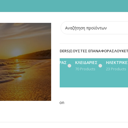
ΣΜΕΝΕΣ ΠΟΡΤΕΣ
BLOG
ΟΙ
ΠΡΟΣΤΑΣΙΑ ΚΥΛΙΝΔΡΟΥ (DEFENDERS)
ΣΟΥΣΤΕΣ ΕΠΑΝΑΦΟΡΑΣ
ΛΟΥΚΕΤ
DERS)
ΣΟΥΣΤΕΣ ΕΠΑΝΑΦΟΡΑΣ
ΚΛΕΙΔΑΡΙΕΣ
ΗΛΕΚΤΡΙΚΕΣ
8 Products
70 Products
23 Products
e.
rike for every installation location