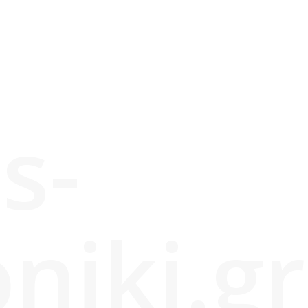
s-
niki.gr