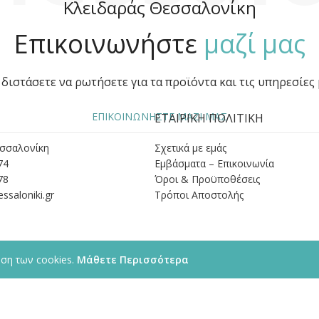
Κλειδαράς Θεσσαλονίκη
Επικοινωνήστε
μαζί μας
διστάσετε να ρωτήσετε για τα προϊόντα και τις υπηρεσίες 
ΕΠΙΚΟΙΝΩΝΗΣΤΕ ΜΑΖΙ ΜΑΣ
ΕΤΑΙΡΙΚΗ ΠΟΛΙΤΙΚΗ
εσσαλονίκη
Σχετικά με εμάς
74
Εμβάσματα – Επικοινωνία
78
Όροι & Προϋποθέσεις
ssaloniki.gr
Tρόποι Αποστολής
ήση των cookies.
Μάθετε Περισσότερα
© 2013 - 2026 kleidaras-thessaloniki.gr