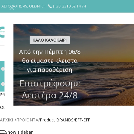
ΑΕΤΟΡΑΧΗΣ 49, ΘΕΣ/ΝΙΚΗ
(+30) 2310 82.14.74
ΕΤΑΙΡΕΙΑ
YΠΗΡΕΣΙΕΣ
ΘΩΡΑΚΙ
ΚΑΛΟ ΚΑΛΟΚΑΙΡΙ
Από την Πέμπτη 06/8
ΚΛΕΙΔΑΡΙΕΣ
ΗΛΕΚΤΡΙΚΕΣ ΚΛΕΙΔΑΡΙΕΣ – ΚΥΠΡΙ
ΚΥΛΙΝΔΡ
θα είμαστε κλειστά
ΕΞΑΡΤΗΜΑΤΑ – ΔΙΑΦΟΡΑ
ΠΡΟΣΤΑΣΙΑ ΚΥΛΙΝΔΡΟΥ (DEFEN
για παραθέριση
120 Products
12 Products
Επιστρέφουμε
ΛΟΥΚΕΤΑ – ΑΛΥΣΙΔΕΣ ΜΟΤΟ
52 Products
Δευτέρα 24/8
Eff-Eff electric strikes offer high standards of security and convenienc
Our wide range will satisfy all demands and provides the appropriate st
ΑΡΧΙΚΗ
/
ΠΡΟΪΟΝΤΑ
/
Product BRANDS
/
EFF-EFF
Show sidebar