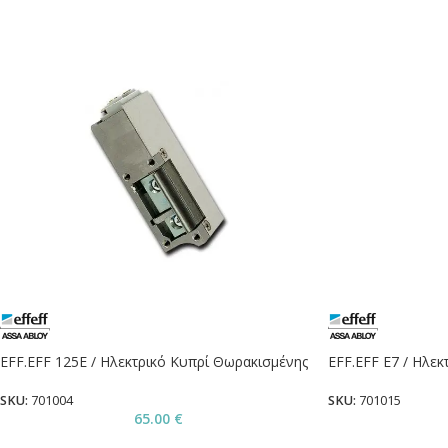
EFF.EFF 125Ε / Ηλεκτρικό Κυπρί Θωρακισμένης
EFF.EFF E7 / Ηλεκ
SKU:
701004
SKU:
701015
65.00
€