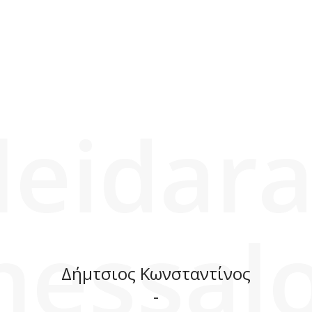
leidara
hessalo
Δήμτσιος Κωνσταντίνος
-