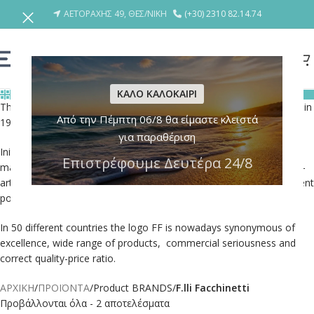
ΑΕΤΟΡΑΧΗΣ 49, ΘΕΣ/ΝΙΚΗ
(+30) 2310 82.14.74
ΚΑΛΟ ΚΑΛΟΚΑΙΡΙ
ΚΑΤΗΓΟΡΙΕΣ
The company F.lli Facchinetti was founded in Lumezzane (Brescia) in
Από την Πέμπτη 06/8 θα είμαστε κλειστά
1949, during the reconstruction of the postwar period.
για παραθέριση
Initially a family-run company, with a skilled staff who worked
Επιστρέφουμε Δευτέρα 24/8
manually, is grown thanks to the steady investment in state-of-the-
art machinery, reaching already in the ’60s an international prominent
position.
In 50 different countries the logo FF is nowadays synonymous of
excellence, wide range of products, commercial seriousness and
correct quality-price ratio.
ΑΡΧΙΚΗ
/
ΠΡΟΪΟΝΤΑ
/
Product BRANDS
/
F.lli Facchinetti
Προβάλλονται όλα - 2 αποτελέσματα