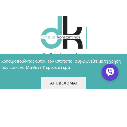
Χρησιμοποιώντας αυτόν τον ιστότοπο, συμφωνείτε με τη χρήση
των cookies.
Μάθετε Περισσότερα
ΕΠΙΚΟΙΝΩΝΙΑ
ΑΠΟΔΕΧΟΜΑΙ
ταιρεία
Ο Λογαριασμός μου
Shop
ΕΤΑΙΡΙΚΗ ΠΟΛΙΤΙΚΗ
ΠΛΗΡΟΦΟΡΙΕΣ
© 2013 - 2026 kleidaras-thessaloniki.gr