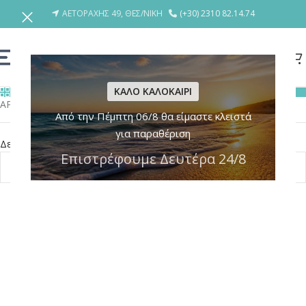
ΑΕΤΟΡΑΧΗΣ 49, ΘΕΣ/ΝΙΚΗ
(+30) 2310 82.14.74
ΚΑΛΟ ΚΑΛΟΚΑΙΡΙ
ΚΑΤΗΓΟΡΙΕΣ
ΑΡΧΙΚΗ
/
ΠΡΟΪΟΝΤΑ
/
Product BRANDS
/
ΔΗΜΟΚΡΑΤΙΑ ΤΗΣ ΤΑΪΒΑΝ
Από την Πέμπτη 06/8 θα είμαστε κλειστά
για παραθέριση
Δεν βρέθηκε κανένα προϊόν που να ταιριάζει με την επιλογή σας.
Επιστρέφουμε Δευτέρα 24/8