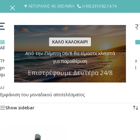
ΑΕΤΟΡΑΧΗΣ 49, ΘΕΣ/ΝΙΚΗ
(+30) 2310 82.14.74
ΚΑΛΟ ΚΑΛΟΚΑΙΡΙ
ΚΑΤΗΓΟΡΙΕΣ
All MOIA locks are designed and manufactured in Italy.
Από την Πέμπτη 06/8 θα είμαστε κλειστά
The company is able to offer a high degree of customization on the
για παραθέριση
products in the catalog and to guarantee the technical and material
Επιστρέφουμε Δευτέρα 24/8
quality of the Made in Italy excellence.
ΑΡΧΙΚΗ
/
ΠΡΟΪΟΝΤΑ
/
Product BRANDS
/
MOIA
Εμφάνιση του μοναδικού αποτελέσματος
Show sidebar