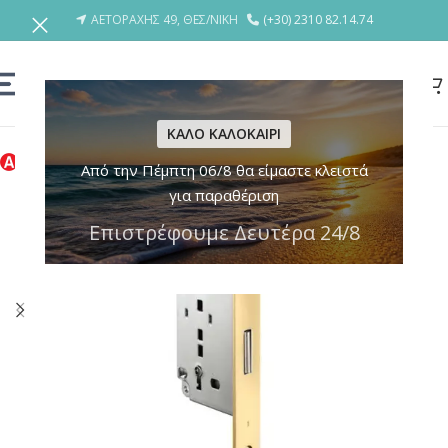
ΑΕΤΟΡΑΧΗΣ 49, ΘΕΣ/ΝΙΚΗ
(+30) 2310 82.14.74
ΚΑΛΟ ΚΑΛΟΚΑΙΡΙ
Από την Πέμπτη 06/8 θα είμαστε κλειστά
για παραθέριση
Επιστρέφουμε Δευτέρα 24/8