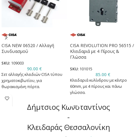
CISA NEW 06520 / Αλλαγή
CISA REVOLUTION PRO 56515 /
Συνδυασμού
Κλειδαριά με 4 Πίρους &
Γλώσσα
SKU:
109003
90.00
€
SKU:
101015
85.00
€
Σετ αλλαγής κλειδιών CISA τύπου
Κλειδαριά κυλίνδρου με κέντρο
χρηματοκιβωτίου, για
60mm, με 4 πίρους και πάνω
θωρακισμένη πόρτα.
γλώσσα.
Δήμτσιος Κωνσταντίνος
-
Κλειδαράς Θεσσαλονίκη